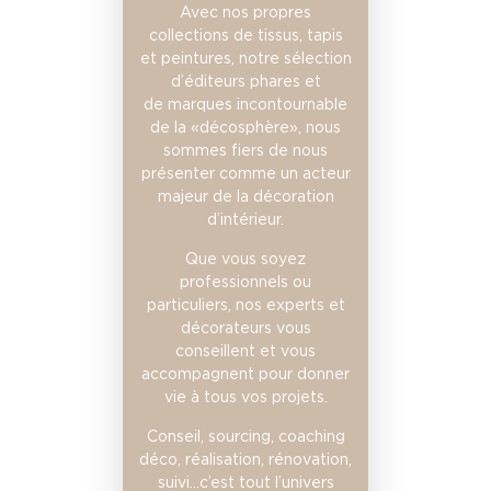
Avec nos propres
collections de tissus, tapis
et peintures, notre sélection
d’éditeurs phares et
de marques incontournable
de la «décosphère», nous
sommes fiers de nous
présenter comme un acteur
majeur de la décoration
d’intérieur.
Que vous soyez
professionnels ou
particuliers, nos experts et
décorateurs vous
conseillent et vous
accompagnent pour donner
vie à tous vos projets.
Conseil, sourcing, coaching
déco, réalisation, rénovation,
suivi…c’est tout l’univers