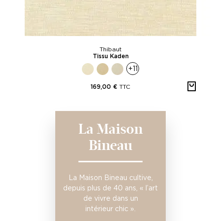
Thibaut
Tissu Kaden
+11
TTC
169,00 €
La Maison
Bineau
La Maison Bineau cultive,
depuis plus de 40 ans, « l’art
de vivre dans un
intérieur chic ».